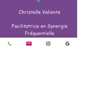
Christelle Valiente
Facilitatrice en Synergie
Fréquentielle
Spécialiste de l'alignement
Corps & Habitat,
par la Kinésiologie, Feng
Shui de l'Habitat & HE
vibratoires
Appel Vitalité offert